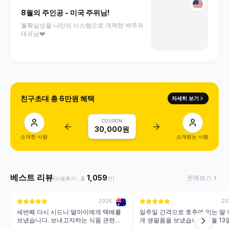
8월의 주인공 - 미국 주위님!
불확실성을 나만의 시스템으로 개척한 박주위
대표님❤️
친구초대 총 6만원 혜택
자세히 보기
COUPON
30,000원
소개한 사람
소개받는 사람
베스트 리뷰
1,059
전체보기
(이용후기 : 총
건)
2026.07.31
20
세번째 다시 시드니 딸아이에게 택배를
일주일 간격으로 호주에 있는 딸
보냈습니다. 보내고자하는 식품 관련해
게 생필품을 보냈습니다. 7월 13일
서 문의를 했고 역시 세심하게 설명해주
택배 수거해서 7월 20일 호주 