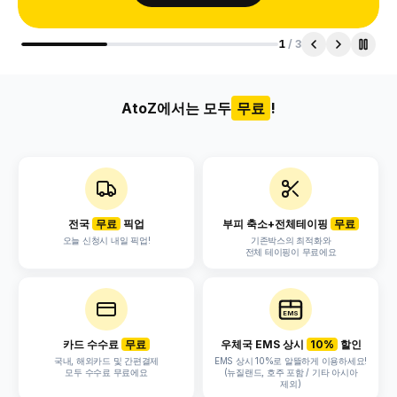
1
/
3
AtoZ에서는 모두
무료
!
전국
무료
픽업
부피 축소+전체테이핑
무료
오늘 신청시 내일 픽업!
기존박스의 최적화와
전체 테이핑이 무료에요
EMS
카드 수수료
무료
우체국 EMS 상시
10%
할인
국내, 해외카드 및 간편결제
EMS 상시 10%로 알뜰하게 이용하세요!
모두 수수료 무료에요
(뉴질랜드, 호주 포함 / 기타 아시아
제외)