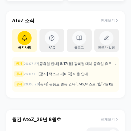
AtoZ 소식
전체보기
공지사항
FAQ
블로그
전문가 칼럼
[공휴일 안내] 8/17(월) 광복절 대체 공휴일 휴무 안
26.07.27
공지
내
[공지] 택스프리(미국) 이용 안내
26.07.03
공지
[공지] 운송료 변동 안내(EMS,택스프리)/(7월1일
26.06.26
공지
출고분부터)
월간 AtoZ_26년 8월호
전체보기