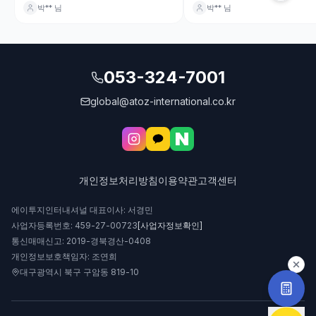
박**
님
박**
님
었습니다, 말씀주신 주의사항을 바탕으
서 딸아이가 무사히 택배 받았습니
로 몇가지의 식품과 옷을 포장한 택배는
주일 방학인데 올수 없는 딸아이
엄마의 사랑과 에이투지의 정성 덕분에
것저것 필요한걸 챙겨보냄에 있어
딸아이에게 무사히 전달되었습니다. 딸
투지가 함께 해주어 수월하였습니
아이와 친구들 한끼 정말 맛있게 먹었다
늘 7월 21일 택배 도착 확인 카톡 
면 사진을 보내왔습니다. 그리운 딸아이
투지의 책임감과 꼼꼼함에 감사
053-324-7001
의 조금한 행복에 엄마는 오늘도 흐뭇할
🧡
수있었습니다. 식품을 까다롭게 보는 호
주의 규정 때문에 잘 도착할수 있도록 애
global@atoz-international.co.kr
써주시고 또 마지막 도착 확인까지 에이
투지 관계자분께 진심 감사한 마음을 전
합니다. ♡♡
개인정보처리방침
이용약관
고객센터
에이투지인터내셔널 대표이사: 서경민
사업자등록번호: 459-27-00723
[사업자정보확인]
통신매매신고: 2019-경북경산-0408
개인정보보호책임자: 조연희
대구광역시 북구 구암동 819-10