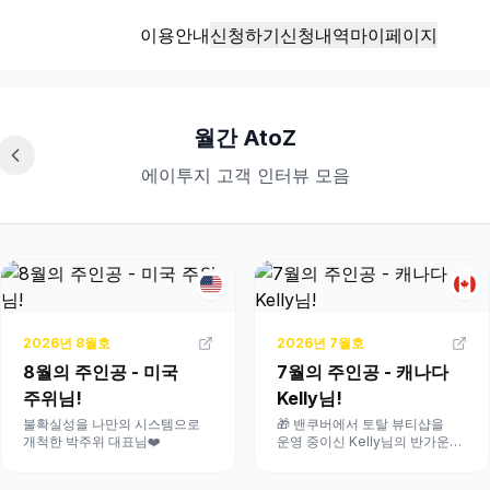
이용안내
신청하기
신청내역
마이페이지
월간 AtoZ
에이투지 고객 인터뷰 모음
2026
년
8
월호
2026
년
7
월호
8월의 주인공 - 미국
7월의 주인공 - 캐나다
주위님!
Kelly님!
불확실성을 나만의 시스템으로
🎁 밴쿠버에서 토탈 뷰티샵을
개척한 박주위 대표님❤️
운영 중이신 Kelly님의 반가운
소식