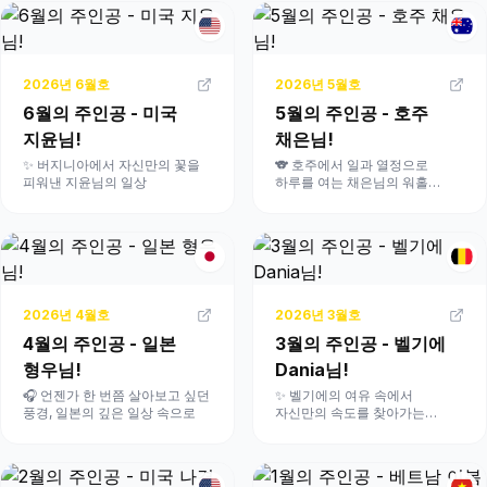
2026
년
6
월호
2026
년
5
월호
6월의 주인공 - 미국
5월의 주인공 - 호주
지윤님!
채은님!
✨ 버지니아에서 자신만의 꽃을
🐨 호주에서 일과 열정으로
피워낸 지윤님의 일상
하루를 여는 채은님의 워홀
적응기
2026
년
4
월호
2026
년
3
월호
4월의 주인공 - 일본
3월의 주인공 - 벨기에
형우님!
Dania님!
🎧 언젠가 한 번쯤 살아보고 싶던
✨ 벨기에의 여유 속에서
풍경, 일본의 깊은 일상 속으로
자신만의 속도를 찾아가는
Dania님의 소식