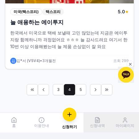
5
.0
미국(택스프리)
택스프리
★
늘 애용하는 에이투지
한국에서 미국으로 택배 보낼때 고민 많았는데 지금은 에이투
지랑 함께하니까 걱정없어요 ㅎㅎㅎ 늘 감사드려요 여기서 한
10번 이상 이용해봤는데 늘 제품 손상없이 잘 와요
김
김*서
(
V5V4
)
•
3개월전
조회
299
3
4
5
홈
이용안내
신청내역
마이페이지
신청하기