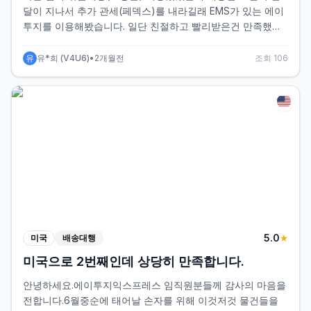
달이 지나서 추가 관세(페덱스)를 내라길래 EMS가 있는 에이
투지를 이용해봤습니다. 일단 친절하고 빨리받은건 만족했는
데 구입한 옷 양이 좀 되서 압축백 포장신청했는데 배송된 어
마어마한 큰 박스와 압축백 안에 차곡차곡 안넣어서 거의 압축
유
유*희
(
V4U6
)
•
2개월전
조회
106
이 되지않은채로 박스만 큰 데에다가 넣어보내셨더라구요. 앞
으로는 압축백 포장은 신청하지말아야겠단 생각했네요. 소량
으로 몇개씩만 묶음배송해야겠어요
5
.0
미국
배송대행
★
미국으로 2번째인데 상당히 만족합니다.
안녕하세요.에이투지익스프레스 임직원분들께 감사의 마음을
전합니다.6월중순에 태어날 손자를 위해 이것저것 물건들을