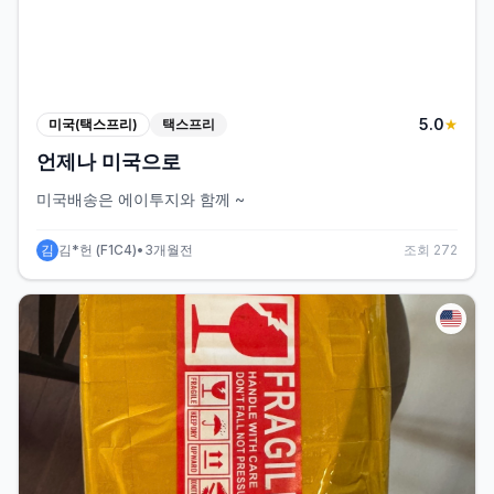
5
.0
미국(택스프리)
택스프리
★
언제나 미국으로
미국배송은 에이투지와 함께 ~
김
김*헌
(
F1C4
)
•
3개월전
조회
272