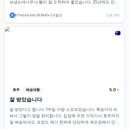
보냈는데너무나 빨리 잘 도착하여 좋았습니다. 25년에도 만족
해서 다시 에이투지를 이용했는데 다음에 또 이용할겁니다.에
이투지익스프레스 번창하시길 바랍니다.
K
k*moon kim
(
K1N4
)
•
2개월전
조회
156
5
.0
호주
배송대행
★
잘 받았습니다
잘 받았다고 합니다. 1주일 가량 소요되었습니다. 특송이라 비
싸서 그렇지 정말 편리합니다. 집앞에 두면 가져가서 호주까지
잘 배송되네요. 포장도 제가 한위에 단단하게 재포장해서 안전
하게 배송 되었습니다. 앞으로 자주 이용하게 될것 같습니다