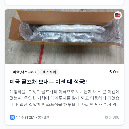
5
.0
미국(택스프리)
택스프리
★
미국 골프채 보내는 미션 대 성공!!
대형화물, 그것도 골프채라 미국으로 보내는게 너무 큰 미션이
었는데, 우연한 기회에 에이투지를 알게 되고 이용하게 되었습
니다. 일단 집앞에 박스포장을 해놓으니 바로 택배사 수거 의
뢰해서 가져가 주시고, 그 다음부터는 일사천리네요...ㅠㅠ 감
동 박스가 망가지면 어쩌나 해서, 부피축소와 재포장도 요청드
정
정*수
(
T2E1
)
•
3개월전
조회
398
렸는데 너무 꼼꼼하게 해주시고, 그 과정에서 고객센터의 응대