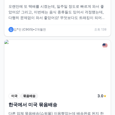
오랜만에 또 택배를 시켰는데, 일주일 정도로 빠르게 와서 좋
았어요! 그리고, 이번에는 음식 종류들도 있어서 걱정됐는데,
다행히 문제없이 와서 좋았어요! 무엇보다도 트래킹이 되어서
너무 좋아요! 담주에 또 시킬건데, 그때도 빠르게 오면 좋겠네
요~!
김
김*민
(
C9G5
)
•
2개월전
조회
138
3
.0
미국
묶음배송
★
한국에서 미국 묶음배송
다른 업체 묶음배송(쇼핑몰) 이용했었는데 배송완료 된지 한