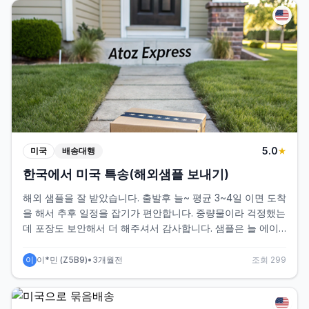
는 정말 좋았습니다. 최근 트럼프 정부의 관세정책으로 골프채
같은 철강제품은 중과가 될수도 있다고 하여 택스프리 진행했
는데, 결과적으로는 비용도, 진행퀄리티도 너무 좋았습니다.
앞으로 대형이든 소형이든 미국 짐 보낼일 있을때 자주 애용하
겠습니다 :)
5
.0
미국
배송대행
★
한국에서 미국 특송(해외샘플 보내기)
해외 샘플을 잘 받았습니다. 출발후 늘~ 평균 3~4일 이면 도착
을 해서 추후 일정을 잡기가 편안합니다. 중량물이라 걱정했는
데 포장도 보안해서 더 해주셔서 감사합니다. 샘플은 늘 에이
투지를 이용 할께요..^^ 앞으로도 잘 부탁드립니다
이
이*민
(
Z5B9
)
•
3개월전
조회
299