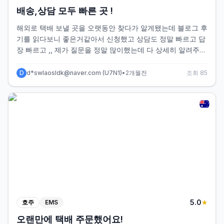
배송,상담 모두 빠른 곳 !
해외로 택배 보낼 곳을 오랫동안 찾다가 알게됐는데 블로그 후
기를 읽다보니 좋은거같아서 신청했고 상담도 정말 빠르고 답
장 빠르고 ,, 제가 질문을 정말 많이했는데 다 상세히 알려주셨
습니다 포장도 다시 잘 해주셨습니다 그리고 진행이 엄청 빠릅
니다 결제하면 바로 배송 준비 배송 척척척척 한국인들이좋아
D
d*swlaosldk@naver.com
(
U7N1
)
•
2개월전
조회
85
할만한 속도,,, 저는 수요일에 수거해가셨는데 목요일에 받아
주시고는 몇시간만에 모두 준비끝내서 발송해주셨고 일요일
에 일본 친구집에 도착했습니다 ㅋㅋ 4일만에 일본 도착 .. 친
구도 저도 만족했고 특히 저는 너무 만족해서 다음번에도 이용
하려 합니다 완전 추천 채고!☺️
5
.0
호주
EMS
★
오랜만에 택배 주문했어요!