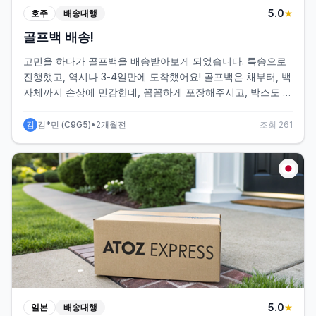
5
.0
호주
배송대행
★
골프백 배송!
고민을 하다가 골프백을 배송받아보게 되었습니다. 특송으로
진행했고, 역시나 3-4일만에 도착했어요! 골프백은 채부터, 백
자체까지 손상에 민감한데, 꼼꼼하게 포장해주시고, 박스도 전
용박스로 배달해주셔서 너무 안전하게 받을 수 있었어요!
김
김*민
(
C9G5
)
•
2개월전
조회
261
5
.0
일본
배송대행
★