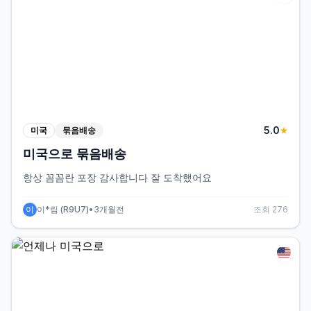
5
.0
미국
묶음배송
★
미국으로 묶음배송
항상 꼼꼼란 포장 감사합니다​​​​ 잘 도착했어요
이
이*림
(
R9U7
)
•
3개월전
조회
276