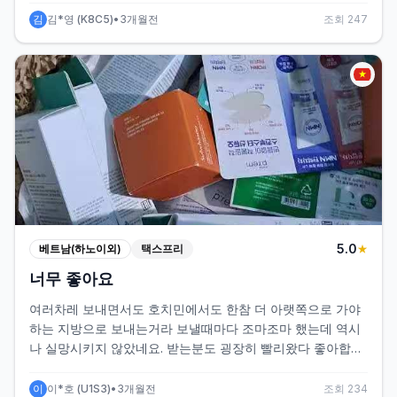
감사합니다 아래는 받은 후에 잘 받았다고 찍어서 보낸 사진입
김
김*영
(
K8C5
)
•
3개월전
조회
247
니다.
5
.0
베트남(하노이외)
택스프리
★
너무 좋아요
여러차레 보내면서도 호치민에서도 한참 더 아랫쪽으로 가야
하는 지방으로 보내는거라 보낼때마다 조마조마 했는데 역시
나 실망시키지 않았네요. 받는분도 굉장히 빨리왔다 좋아합니
다. 항상 감사합니다!
이
이*호
(
U1S3
)
•
3개월전
조회
234