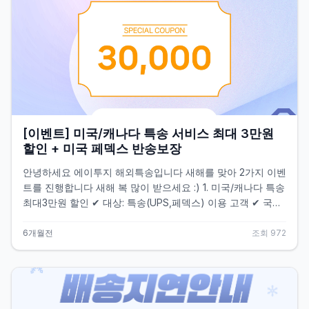
[이벤트] 미국/캐나다 특송 서비스 최대 3만원
할인 + 미국 페덱스 반송보장
안녕하세요 에이투지 해외특송입니다 새해를 맞아 2가지 이벤
트를 진행합니다 새해 복 많이 받으세요 :) 1. 미국/캐나다 특송
최대3만원 할인 ✔ 대상: 특송(UPS,페덱스) 이용 고객 ✔ 국가:
미국/캐나다 ✔ 기한: ~2/13(금) 출고 분까지 ✔ 내용: 최대 3만
원 즉시할인 5-9.5kg : 5,000원 10-19.5kg : 10,000원 20-
6개월전
조회
972
29.5kg : 20,000원 30kg 초과 : 30,000원 2. 미국 특송 반송
료 0원! (최대 30만원) ✔ 대상: 미국 특송 페덱스 이용 고객 ※
UPS는 유료! ✔ 국가: 미국 ✔ 기한: ~3/31(화) 출고 분까지 ✔
내용: 1건 최대 30만원까지 반송료 무료 (단, 금지 품목 또는 에
이투지에 등록하지 않은 제품으로 인한 반송시 이벤트 적용 불