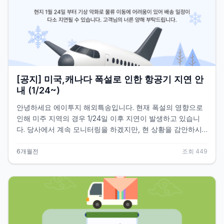
가)
[공지] 미국,캐나다 폭설로 인한 항공기 지연 안
내 (1/24~)
안녕하세요 에이투지 해외특송입니다. 현재 폭설의 영향으로
인해 미주 지역의 경우 1/24일 이후 지연이 발생하고 있습니
다. 당사에서 계속 모니터링을 하겠지만, 현 상황을 감안하시
어 배송기간을 여유있게 잡으시는 것을 추천드립니다. 감사합
니다. <현재 상황> 1. 1/24-26 주말 동안 폭설로 인한 항공기
6개월전
조회
449
취소 및 피크시즌 등의 영향으로 인해 인천공항에서 출항이 지
연되고 있습니다. 2. 1/24 이후 미국 내에서도 항공기 1만 4천
여편이 결항되는 등 폭설로 인한 피해가 속출하고 있는 상황입
니다. 출처 : 백윤미 기자,美 전역 덮친 역사적 눈폭풍… 항공편
1만4천편 결항&middot;최소 8명 사망,조선일보,
[https://biz.chosun.com/international/international_gene