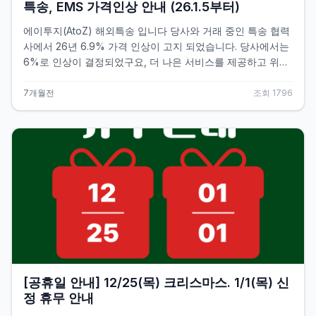
특송, EMS 가격인상 안내 (26.1.5부터)
에이투지(AtoZ) 해외특송 입니다 당사와 거래 중인 특송 협력
사에서 26년 6.9% 가격 인상이 고지 되었습니다. 당사에서는
6%로 인상이 결정되었구요, 더 나은 서비스를 제공하고 위해
노력하겠습니다 우체국 EMS의 경우 아시아 발송시 적자가 누
적되어 부득이하게 할인 제공이 중단되며, 다른 지역의 할인도
7개월전
조회
1796
총 요금의 10% &rarr; 우편요금의 10%로 변경됩니다 양해 부
탁드립니다. (단, 무료픽업 서비스는 계속 제공됩니다) ㆍ내용
- 특송 : 25년 대비 5-6% 인상 - EMS : 미주, 유럽, 호주, 뉴질
랜드 등 (총 요금의 10% &rarr; 우편요금의 10%) 아시아 (총
요금의 10% &rarr; 할인 없음) 단 무료픽업 서비스는 제공됨
ㆍ날짜 - 1/5(월) 발송분 부터 더 나은 서비스를 제공해드리기
위해 최선을 다하겠습니다. 즐거운 연말 보내세요.
[공휴일 안내] 12/25(목) 크리스마스. 1/1(목) 신
정 휴무 안내