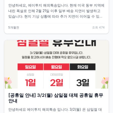
안녕하세요, 에이투지 해외특송입니다. 현재 미국 동부 지역에
내린 폭설로 인해 2월 21일 이후 일부 배송 지연이 발생하고
있습니다. 현지 기상 상황에 따라 추가 지연이 이어질 수 있는
점 참고 부탁드립니다. 당사에서도 지속적으로 모니터링하며
최대한 빠른 진행을 위해 노력하겠습니다. 다만, 기상 악화로
5개월전
조회
474
인한 부분은 불가피한 사항인 점 너른 양해 부탁드립니다. 미
국 동부 지역으로 발송 예정이신 경우, 배송 일정을 여유 있게
계획해주시기를 권장드립니다. 감사합니다. 출처 : 이창규 기
자,美동부 눈폭풍에 '블리자드 경보' 발령…뉴욕에 60cm 폭설
예보,뉴스 1,[https://www.news1.kr/world/usa-
canada/6079067],(2026.02.23)
[공휴일 안내] 3/2(월) 삼일절 대체 공휴일 휴무
안내
안녕하세요 에이투지 해외특송 입니다. 3/2(월) 은 삼일절 대