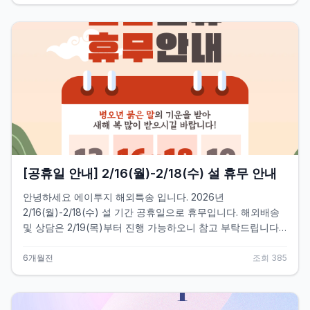
부정확 또는 불완전 기재 - 그 외 현지 세관&middot;우편국 사
정으로 명확한 반송 사유가 제공되지 않는 경우 ■ 발송 시 유
의사항 (중요) - 관세 회피의 의도적인 다운밸류(금액 축소 기
재)는 불가합니다. - 샘플 또는 상품이라 하더라도 실제 상업
적 가치가 있는 경우, 관세 회피 목적의 선물(Gift) 발송은 금지
해 주시기 바랍니다. - 물품 성격에 맞는 정확한 품목명
&middot;금액 기재가 필수입니다. 원활한 배송을 위해 발송 전
반드시 위 내용을 확인해 주시기 바라며, 문의사항이 있으실
경우 고객센터로 연락 주시기 바랍니다.
[공휴일 안내] 2/16(월)-2/18(수) 설 휴무 안내
안녕하세요 에이투지 해외특송 입니다. 2026년
2/16(월)-2/18(수) 설 기간 공휴일으로 휴무입니다. 해외배송
및 상담은 2/19(목)부터 진행 가능하오니 참고 부탁드립니다.
<설 연휴 마감 일정 > -배송대행 : 2/13일 오후 2시 입고 건까
지 발송 가능 -묶음배송 : 2/12일 입고 건까지 포장 작업 요청
6개월전
조회
385
시 2/13일 발송 가능 -베트남 발송마감(배송대행 2/6일, 합포
장&재포장 2/5일) -중국 발송마감(배송대행 2/5일, 합포장&재
포장 2/4일) 새해 복 많이 받으세요. 감사합니다 :)