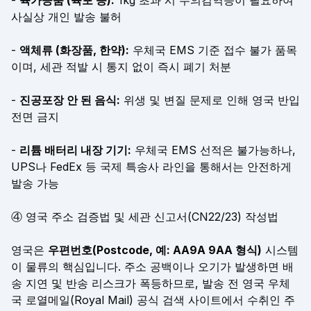
-
육가공품 (육포 등):
1kg 초과 시 수의검역증이 필요하여
사실상 개인 발송 불허
-
액체류 (화장품, 한약):
우체국 EMS 기준 접수 불가 품목
이며, 세관 적발 시 통지 없이 즉시 폐기 처분
-
진공포장 안 된 음식:
위생 및 변질 문제로 인해 영국 반입
전면 금지
-
리튬 배터리 내장 기기:
우체국 EMS 선적은 불가능하나,
UPS나 FedEx 등 국제 특송사 라인을 통해서는 안전하게
발송 가능
④ 영국 주소 검증법 및 세관 신고서(CN22/23) 작성법
영국은
우편번호(Postcode, 예: AA9A 9AA 형식)
시스템
이 물류의 핵심입니다. 주소 공백이나 오기가 발생하면 배
송 지연 및 반송 리스크가 폭등하므로, 발송 전 영국 우체
국 로열메일(Royal Mail) 공식 검색 사이트에서 수취인 주